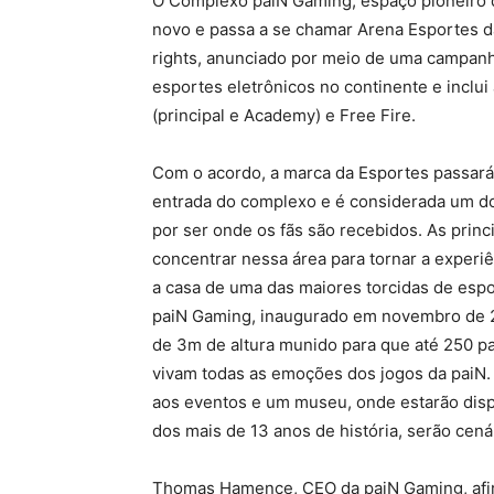
O Complexo paiN Gaming, espaço pioneiro d
novo e passa a se chamar Arena Esportes da
rights, anunciado por meio de uma campanha 
esportes eletrônicos no continente e inclui
(principal e Academy) e Free Fire.
Com o acordo, a marca da Esportes passará 
entrada do complexo e é considerada um do
por ser onde os fãs são recebidos. As prin
concentrar nessa área para tornar a experiê
a casa de uma das maiores torcidas de es
paiN Gaming, inaugurado em novembro de 2
de 3m de altura munido para que até 250 
vivam todas as emoções dos jogos da paiN.
aos eventos e um museu, onde estarão dispo
dos mais de 13 anos de história, serão cen
Thomas Hamence, CEO da paiN Gaming, afir