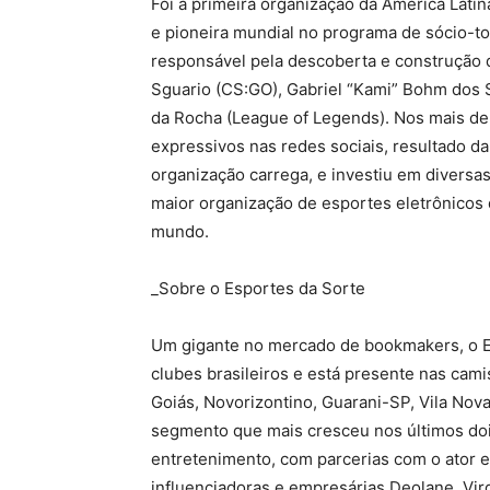
Foi a primeira organização da América Lati
e pioneira mundial no programa de sócio-to
responsável pela descoberta e construção d
Sguario (CS:GO), Gabriel “Kami” Bohm dos 
da Rocha (League of Legends). Nos mais de
expressivos nas redes sociais, resultado da
organização carrega, e investiu em diversa
maior organização de esportes eletrônicos 
mundo.
_Sobre o Esportes da Sorte
Um gigante no mercado de bookmakers, o Es
clubes brasileiros e está presente nas cam
Goiás, Novorizontino, Guarani-SP, Vila No
segmento que mais cresceu nos últimos doi
entretenimento, com parcerias com o ator e 
influenciadoras e empresárias Deolane, Virg