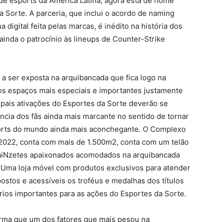
e esports da América Latina, agora está de nome
 Sorte. A parceria, que inclui o acordo de naming
digital feita pelas marcas, é inédito na história dos
 ainda o patrocínio às lineups de Counter-Strike
a ser exposta na arquibancada que fica logo na
s espaços mais especiais e importantes justamente
cipais ativações do Esportes da Sorte deverão se
ncia dos fãs ainda mais marcante no sentido de tornar
ports do mundo ainda mais aconchegante. O Complexo
022, conta com mais de 1.500m2, conta com um telão
paiNzetes apaixonados acomodados na arquibancada
 Uma loja móvel com produtos exclusivos para atender
stos e acessíveis os troféus e medalhas dos títulos
ários importantes para as ações do Esportes da Sorte.
ma que um dos fatores que mais pesou na