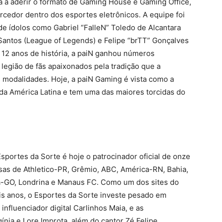
na a aderir o formato de Gaming House e Gaming Office,
rcedor dentro dos esportes eletrônicos. A equipe foi
e ídolos como Gabriel “FalleN” Toledo de Alcantara
Santos (League of Legends) e Felipe “brTT” Gonçalves
 12 anos de história, a paiN ganhou números
 legião de fãs apaixonados pela tradição que a
s modalidades. Hoje, a paiN Gaming é vista como a
da América Latina e tem uma das maiores torcidas do
portes da Sorte é hoje o patrocinador oficial de onze
isas de Athletico-PR, Grêmio, ABC, América-RN, Bahia,
va-GO, Londrina e Manaus FC. Como um dos sites do
s anos, o Esportes da Sorte investe pesado em
influenciador digital Carlinhos Maia, e as
ínia e Lore Improta, além do cantor Zé Felipe.