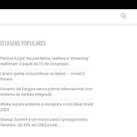
OSTAGENS POPULARES
Patrícia Kogut: Na pandemia, realities e ‘streaming’
reafirmam o papel da TV de congregar...
Libano ganha concorrência na lateral – Jornal O
Paraná
Governo de Sergipe vence prêmio internacional com
Sistema de Gestão Integrada
Atleta supera acidente e conquista o Iron Biker Brasil
2025
Startup Summit é um marco para o protagonismo
feminino: de 35% em 2025 pode...