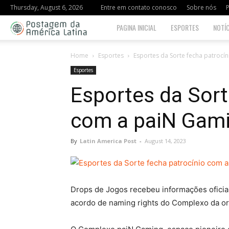
Thursday, August 6, 2026
Entre em contato conosco
Sobre nós
P
Postagem
PAGINA INICIAL
ESPORTES
NOTÍC
da
Home
Esportes
Esportes da Sorte fecha patrocí
Esportes
América
Esportes da Sort
Latina
com a paiN Gam
By
Latin America Post
-
August 14, 2023
Drops de Jogos recebeu informações oficiai
acordo de naming rights do Complexo da or