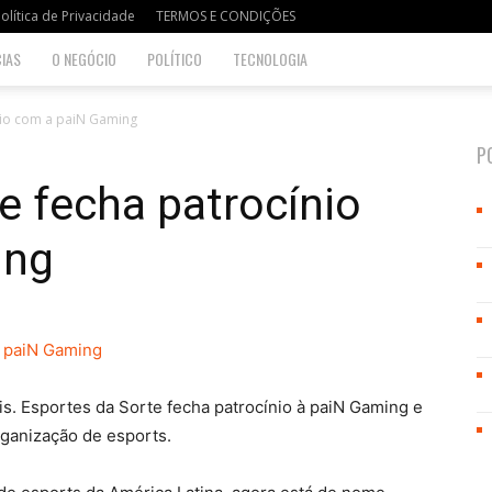
olítica de Privacidade
TERMOS E CONDIÇÕES
IAS
O NEGÓCIO
POLÍTICO
TECNOLOGIA
nio com a paiN Gaming
P
e fecha patrocínio
ing
s. Esportes da Sorte fecha patrocínio à paiN Gaming e
ganização de esports.