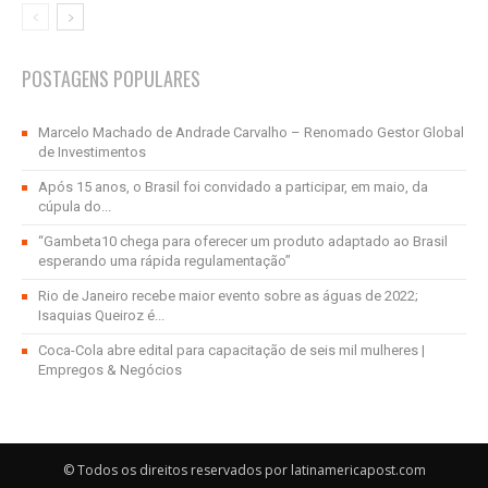
POSTAGENS POPULARES
Marcelo Machado de Andrade Carvalho – Renomado Gestor Global
de Investimentos
Após 15 anos, o Brasil foi convidado a participar, em maio, da
cúpula do...
“Gambeta10 chega para oferecer um produto adaptado ao Brasil
esperando uma rápida regulamentação”
Rio de Janeiro recebe maior evento sobre as águas de 2022;
Isaquias Queiroz é...
Coca-Cola abre edital para capacitação de seis mil mulheres |
Empregos & Negócios
© Todos os direitos reservados por latinamericapost.com