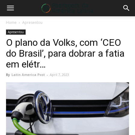
Home
Apresentou
Apresentou
O plano da Volks, com ‘CEO
do Brasil’, para dobrar a fatia
em elétr…
By
Latin America Post
-
April 7, 2023