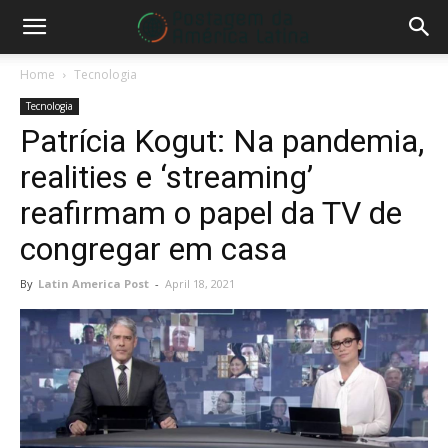
Home
Tecnologia
Tecnologia
Patrícia Kogut: Na pandemia,
realities e ‘streaming’
reafirmam o papel da TV de
congregar em casa
By
Latin America Post
-
April 18, 2021