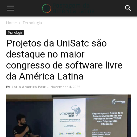
Home
Tecnologia
Tecnologia
Projetos da UniSatc são
destaque no maior
congresso de software livre
da América Latina
By
Latin America Post
-
November 4, 2025