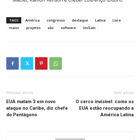
TAGS
América
congresso
destaque
Latina
Livre
maior
projetos
são
software
UniSatc
Previous article
Next article
EUA matam 3 em novo
O cerco invisível: como os
ataque no Caribe, diz chefe
EUA estão reocupando a
do Pentágono
América Latina