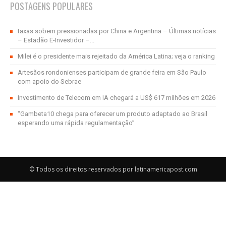
POSTAGENS POPULARES
taxas sobem pressionadas por China e Argentina – Últimas notícias
– Estadão E-Investidor –...
Milei é o presidente mais rejeitado da América Latina; veja o ranking
Artesãos rondonienses participam de grande feira em São Paulo
com apoio do Sebrae
Investimento de Telecom em IA chegará a US$ 617 milhões em 2026
“Gambeta10 chega para oferecer um produto adaptado ao Brasil
esperando uma rápida regulamentação”
© Todos os direitos reservados por latinamericapost.com