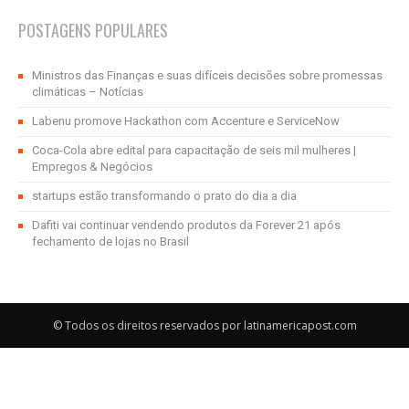
POSTAGENS POPULARES
Ministros das Finanças e suas difíceis decisões sobre promessas
climáticas – Notícias
Labenu promove Hackathon com Accenture e ServiceNow
Coca-Cola abre edital para capacitação de seis mil mulheres |
Empregos & Negócios
startups estão transformando o prato do dia a dia
Dafiti vai continuar vendendo produtos da Forever 21 após
fechamento de lojas no Brasil
© Todos os direitos reservados por latinamericapost.com