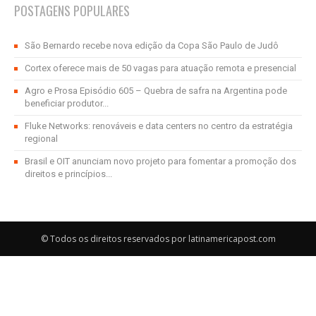
POSTAGENS POPULARES
São Bernardo recebe nova edição da Copa São Paulo de Judô
Cortex oferece mais de 50 vagas para atuação remota e presencial
Agro e Prosa Episódio 605 – Quebra de safra na Argentina pode
beneficiar produtor...
Fluke Networks: renováveis e data centers no centro da estratégia
regional
Brasil e OIT anunciam novo projeto para fomentar a promoção dos
direitos e princípios...
© Todos os direitos reservados por latinamericapost.com