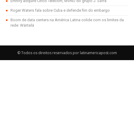
Emnify adquire Cinco Telecom, MVNO do grupo J. Safra
Roger Waters fala sobre Cuba e defende fim do embargo
Boom de data centers na América Latina colide com os limites da
rede: Wärtsilä
© Todos os direitos reservados por latinamericapost.com