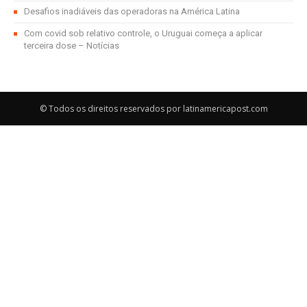
Desafios inadiáveis das operadoras na América Latina
Com covid sob relativo controle, o Uruguai começa a aplicar
terceira dose – Notícias
© Todos os direitos reservados por latinamericapost.com