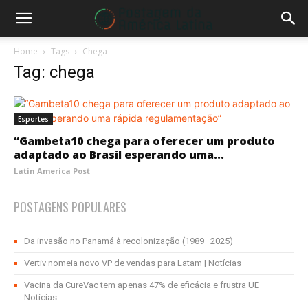
Home
Tags
Chega
Tag: chega
Esportes
“Gambeta10 chega para oferecer um produto
adaptado ao Brasil esperando uma...
Latin America Post
POSTAGENS POPULARES
Da invasão no Panamá à recolonização (1989–2025)
Vertiv nomeia novo VP de vendas para Latam | Notícias
Vacina da CureVac tem apenas 47% de eficácia e frustra UE –
Notícias