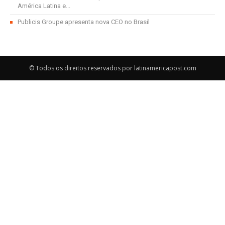
América Latina e...
Publicis Groupe apresenta nova CEO no Brasil
© Todos os direitos reservados por latinamericapost.com