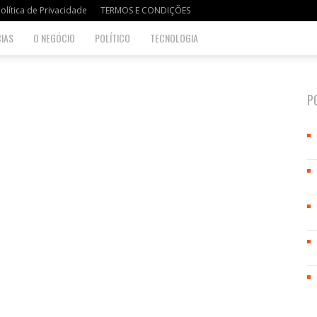
olítica de Privacidade
TERMOS E CONDIÇÕES
IAS
O NEGÓCIO
POLÍTICO
TECNOLOGIA
P