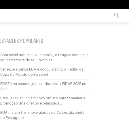
OSTAGENS POPULARES
Com covid sob relativo controle, o Uruguai começa a
aplicar terceira dose – Notícias
Venezuela vence EUA e conquista título inédito da
Copa do Mundo de Beisebol
EDGE leva tecnologia multidomínio à FIDAE 2026 no
Chile
Brasil e OIT anunciam novo projeto para fomentar a
promoção dos direitos e princípios...
EUA matam 3 em novo ataque no Caribe, diz chefe
do Pentágono