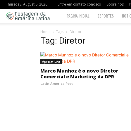
Thursday, August 6, 2026
Entre em contato conosco
Sobre nós
P
Postagem
PAGINA INICIAL
ESPORTES
NOTÍC
da
Home
Tags
Diretor
Tag: Diretor
América
Latina
Apresentou
Marco Munhoz é o novo Diretor
Comercial e Marketing da DPR
Latin America Post