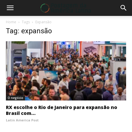
Home
Tags
Expansão
Tag: expansão
O negócio
RX escolhe o Rio de Janeiro para expansão no
Brasil com...
Latin America Post