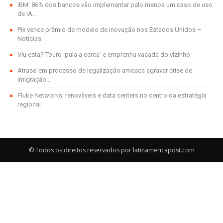
IBM: 86% dos bancos vão implementar pelo menos um caso de uso
de IA...
Pix vence prêmio de modelo de inovação nos Estados Unidos –
Notícias
Viu esta? Touro ‘pula a cerca’ e emprenha vacada do vizinho
Atraso em processo de legalização ameaça agravar crise de
imigração…
Fluke Networks: renováveis e data centers no centro da estratégia
regional
© Todos os direitos reservados por latinamericapost.com