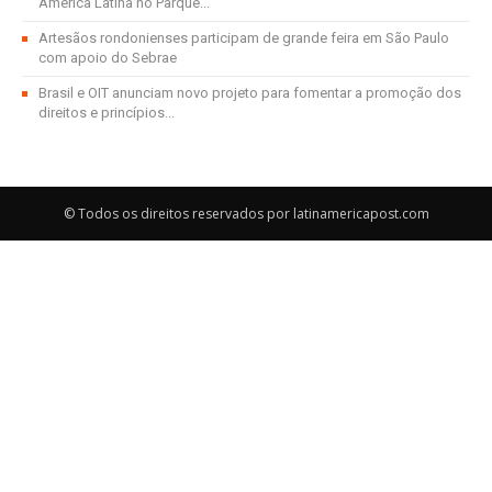
América Latina no Parque...
Artesãos rondonienses participam de grande feira em São Paulo
com apoio do Sebrae
Brasil e OIT anunciam novo projeto para fomentar a promoção dos
direitos e princípios...
© Todos os direitos reservados por latinamericapost.com