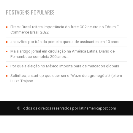
POSTAGENS POPULARES
ITrack Brasil reitera importância do frete CO2 neutro no Fórum E-
Commerce Brasil 2022
as razões por trás da primeira queda de assinantes em 10 anos
Mais antigo jornal em circulação na América Latina, Diario de
Pernambuco completa 200 anos...
Por que a eleição no México importa para os mercados globais
Solinftec, a start-up que quer ser o ‘Waze do agronegócio’ (e tem
Luiza Trajano...
© Todos os direitos reservados por latinamericapost.com