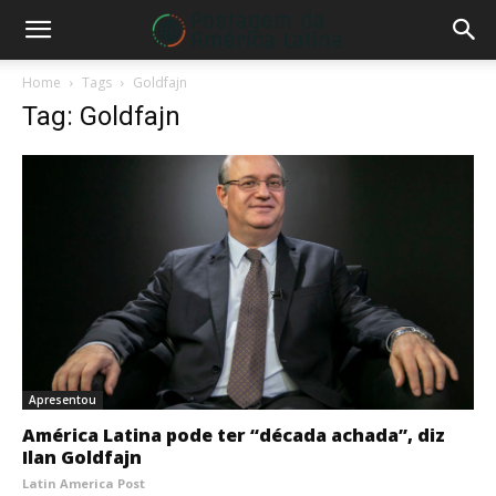
Home
Tags
Goldfajn
Tag: Goldfajn
Apresentou
América Latina pode ter “década achada”, diz
Ilan Goldfajn
Latin America Post