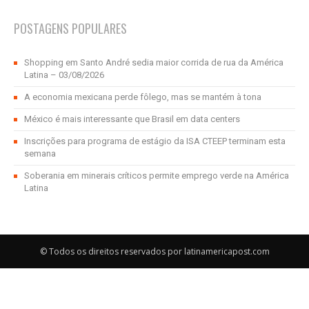
POSTAGENS POPULARES
Shopping em Santo André sedia maior corrida de rua da América
Latina – 03/08/2026
A economia mexicana perde fôlego, mas se mantém à tona
México é mais interessante que Brasil em data centers
Inscrições para programa de estágio da ISA CTEEP terminam esta
semana
Soberania em minerais críticos permite emprego verde na América
Latina
© Todos os direitos reservados por latinamericapost.com