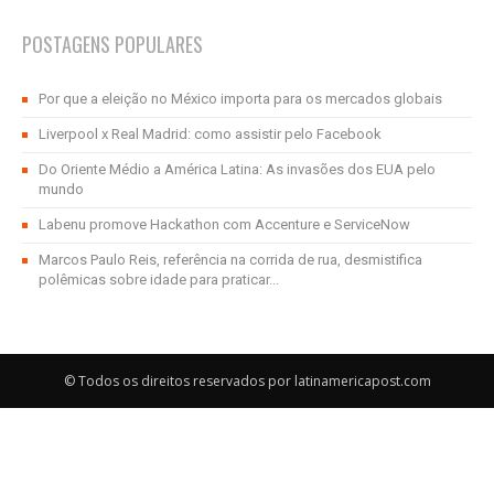
POSTAGENS POPULARES
Por que a eleição no México importa para os mercados globais
Liverpool x Real Madrid: como assistir pelo Facebook
Do Oriente Médio a América Latina: As invasões dos EUA pelo
mundo
Labenu promove Hackathon com Accenture e ServiceNow
Marcos Paulo Reis, referência na corrida de rua, desmistifica
polêmicas sobre idade para praticar...
© Todos os direitos reservados por latinamericapost.com