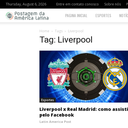
Thursday, August 6, 2026
Entre em contato conosco
Sobre nós
P
Postagem
PAGINA INICIAL
ESPORTES
NOTÍC
da
Home
Tags
Liverpool
Tag: Liverpool
América
Latina
Esportes
Liverpool x Real Madrid: como assisti
pelo Facebook
Latin America Post