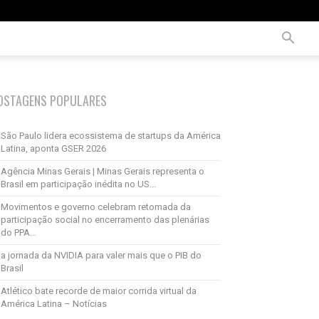
OSTAGENS POPULARES
São Paulo lidera ecossistema de startups da América
Latina, aponta GSER 2026
Agência Minas Gerais | Minas Gerais representa o
Brasil em participação inédita no US...
Movimentos e governo celebram retomada da
participação social no encerramento das plenárias
do PPA...
a jornada da NVIDIA para valer mais que o PIB do
Brasil
Atlético bate recorde de maior corrida virtual da
América Latina – Notícias