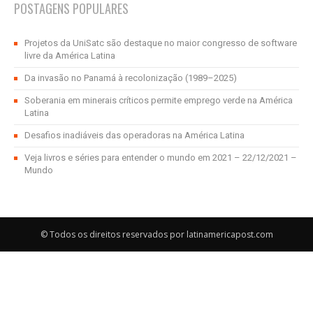
POSTAGENS POPULARES
Projetos da UniSatc são destaque no maior congresso de software
livre da América Latina
Da invasão no Panamá à recolonização (1989–2025)
Soberania em minerais críticos permite emprego verde na América
Latina
Desafios inadiáveis das operadoras na América Latina
Veja livros e séries para entender o mundo em 2021 – 22/12/2021 –
Mundo
© Todos os direitos reservados por latinamericapost.com