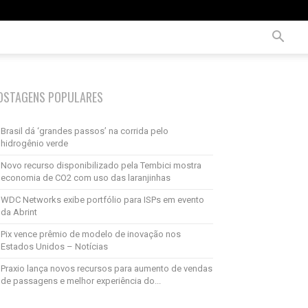
OSTAGENS POPULARES
Brasil dá ‘grandes passos’ na corrida pelo
hidrogênio verde
Novo recurso disponibilizado pela Tembici mostra
economia de CO2 com uso das laranjinhas
WDC Networks exibe portfólio para ISPs em evento
da Abrint
Pix vence prêmio de modelo de inovação nos
Estados Unidos – Notícias
Praxio lança novos recursos para aumento de vendas
de passagens e melhor experiência do...