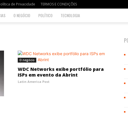
olítica de Privacidade
TERMOS E CONDIÇÕES
IAS
O NEGÓCIO
POLÍTICO
TECNOLOGIA
P
O negócio
WDC Networks exibe portfólio para
ISPs em evento da Abrint
Latin America Post