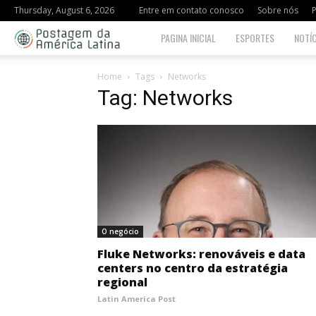
Thursday, August 6, 2026
Entre em contato conosco
Sobre nós
P
Postagem
PAGINA INICIAL
ESPORTES
NOTÍC
da
Home
Tags
Networks
Tag: Networks
América
Latina
O negócio
Fluke Networks: renováveis e data
centers no centro da estratégia
regional
Latin America Post