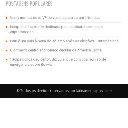
POSTAGENS POPULARES
Vertiv nomeia novo VP de vendas para Latam | Notícias
Interpol cria unidade dedicada para combater crimes de
criptomoedas
Peru é um país à beira do abismo após as eleições – Internacional
O primeiro centro econômico circular da América Latina
“Golpe nunca deu certo”, diz Lula, que convoca reunião de
emergência sobre Bolívia
© Todos os direitos reservados por latinamericapost.com