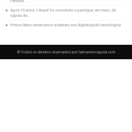
Febrava...
Após 15 anos, o Brasil foi convidado a participar, em maio, da
cúpula do...
Portos latino-americanos aceleram sua digitalização tecnológica
© Todos os direitos reservados por latinamericapost.com