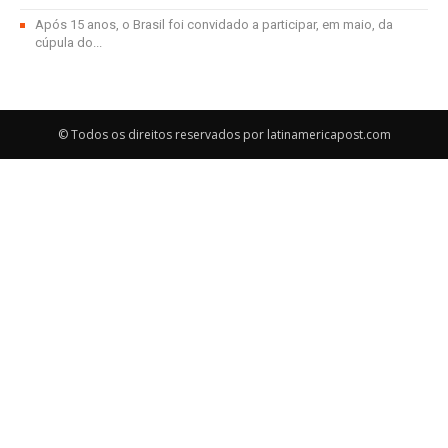
Após 15 anos, o Brasil foi convidado a participar, em maio, da
cúpula do...
© Todos os direitos reservados por latinamericapost.com