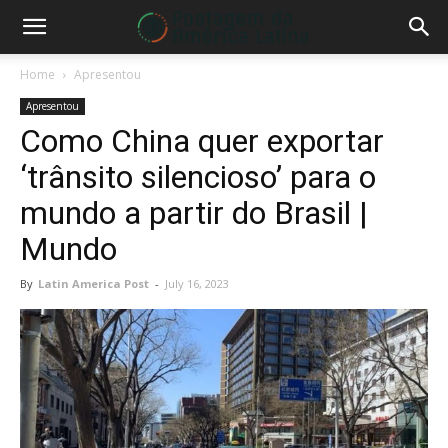
Home
Apresentou
Apresentou
Como China quer exportar
‘trânsito silencioso’ para o
mundo a partir do Brasil |
Mundo
By
Latin America Post
-
July 16, 2023