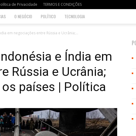
olítica de Privacidade
TERMOS E CONDIÇÕES
IAS
O NEGÓCIO
POLÍTICO
TECNOLOGIA
ndia em negociações entre Rússia e Ucrânia;...
P
 Indonésia e Índia em
e Rússia e Ucrânia;
os países | Política