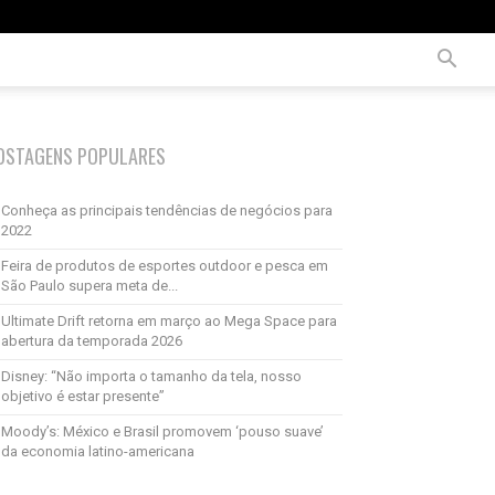
OSTAGENS POPULARES
Conheça as principais tendências de negócios para
2022
Feira de produtos de esportes outdoor e pesca em
São Paulo supera meta de...
Ultimate Drift retorna em março ao Mega Space para
abertura da temporada 2026
Disney: “Não importa o tamanho da tela, nosso
objetivo é estar presente”
Moody’s: México e Brasil promovem ‘pouso suave’
da economia latino-americana