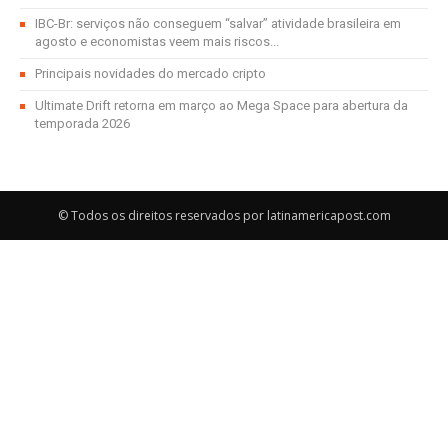
IBC-Br: serviços não conseguem “salvar” atividade brasileira em
agosto e economistas veem mais riscos...
Principais novidades do mercado cripto
Ultimate Drift retorna em março ao Mega Space para abertura da
temporada 2026
© Todos os direitos reservados por latinamericapost.com