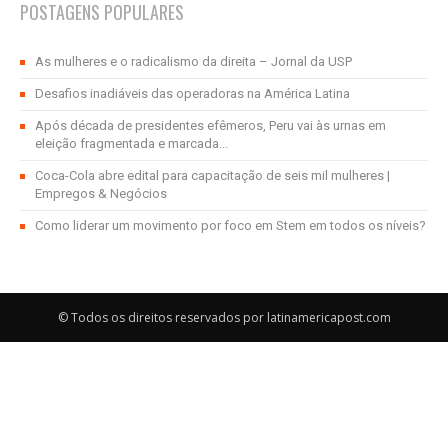
POSTAGENS POPULARES
As mulheres e o radicalismo da direita – Jornal da USP
Desafios inadiáveis das operadoras na América Latina
Após década de presidentes efêmeros, Peru vai às urnas em
eleição fragmentada e marcada...
Coca-Cola abre edital para capacitação de seis mil mulheres |
Empregos & Negócios
Como liderar um movimento por foco em Stem em todos os níveis?
© Todos os direitos reservados por latinamericapost.com